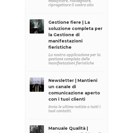
modificare, ridisegnare,
riprogettare il vostro sito
Gestione fiere | La
soluzione completa per
la Gestione di
manifestazioni
fieristiche
La nostra applicazione per la
gestione completa delle
manifestazioni fieristiche
Newsletter | Mantieni
un canale di
comunicazione aperto
con i tuoi clienti
Invia le ultime notizie a tutti i
tuoi contatti.
Manuale Qualità |