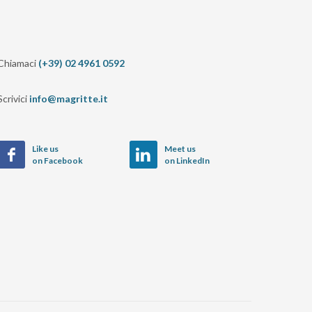
Chiamaci
(+39) 02 4961 0592
Scrivici
info@magritte.it
Like us
Meet us
on Facebook
on LinkedIn