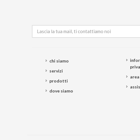
info
chi siamo
priv
servizi
area
prodotti
assi
dove siamo