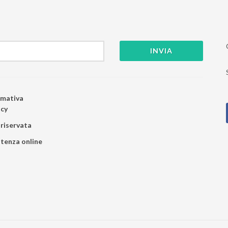
INVIA
rmativa
acy
 riservata
stenza online