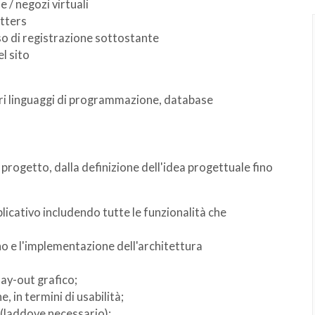
/ negozi virtuali
etters
sso di registrazione sottostante
l sito
ri linguaggi di programmazione, database
l progetto, dalla definizione dell'idea progettuale fino
pplicativo includendo tutte le funzionalità che
egno e l'implementazione dell'architettura
lay-out grafico;
, in termini di usabilità;
e (laddove necessario);